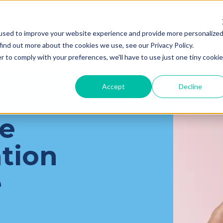
used to improve your website experience and provide more personalize
Établissements de santé
Annonceurs et a
find out more about the cookies we use, see our Privacy Policy.
r to comply with your preferences, we'll have to use just one tiny cookie
Accept
Decline
re
ation
e