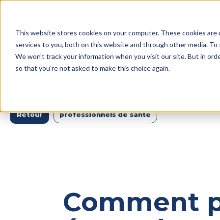
This website stores cookies on your computer. These cookies are 
services to you, both on this website and through other media. To 
We won't track your information when you visit our site. But in orde
so that you're not asked to make this choice again.
ACCUEIL
> LE BLOG
>
LE BLOG
Retour
professionnels de santé
Comment pré