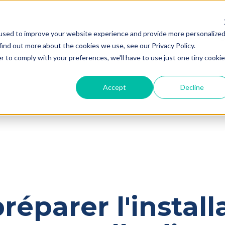
used to improve your website experience and provide more personalize
Établissements de santé
Annonceurs et a
find out more about the cookies we use, see our Privacy Policy.
r to comply with your preferences, we'll have to use just one tiny cookie
Accept
Decline
parer l'install