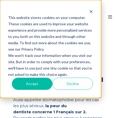
This website stores cookies on your computer.
These cookies are used to improve your website
experience and provide more personalized services
to you, both on this website and through other
Retour
professionnels de santé
media. To find out more about the cookies we use,
see our Privacy Policy.
We won't track your information when you visit our
site. But in order to comply with your preferences,
we'll have to use just one tiny cookie so that you're
Comment réduire le
not asked to make this choice again.
stress des patients au
Accept
Decline
cabinet dentaire?
Aussi appelée stomatophobie pour les cas
les plus sérieux,
la peur du
dentiste concerne 1 Français sur 2.
Poussant parfois les plus anxieux à renoncer