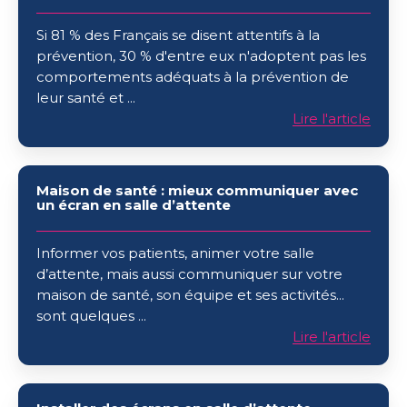
la
Si 81 % des Français se disent attentifs à la
communication
prévention, 30 % d'entre eux n'adoptent pas les
pour
comportements adéquats à la prévention de
un
leur santé et ...
changement
Lire l'article
de
comportement
Maison
Maison de santé : mieux communiquer avec
de
un écran en salle d’attente
santé
:
Informer vos patients, animer votre salle
mieux
d’attente, mais aussi communiquer sur votre
communiquer
maison de santé, son équipe et ses activités...
avec
sont quelques ...
un
Lire l'article
écran
en
salle
Installer
d’attente