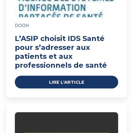
de
santé
DOOH
L’ASIP choisit IDS Santé
pour s’adresser aux
patients et aux
professionnels de santé
LIRE L'ARTICLE
La
Sécurité
Routière
choisit