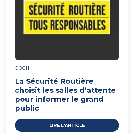
les
salles
d’attente
pour
informer
le
grand
public
DOOH
La Sécurité Routière
choisit les salles d’attente
pour informer le grand
public
LIRE L'ARTICLE