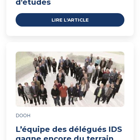
d'études
LIRE L'ARTICLE
L’équipe
des
délégués
IDS
gagne
encore
du
terrain
DOOH
L’équipe des délégués IDS
gagne encore du terrain