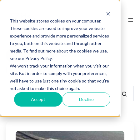
This website stores cookies on your computer.
These cookies are used to improve your website
experience and provide more personalized services
to you, both on this website and through other
media. To find out more about the cookies we use,
Tous les articles
annonceurs
see our Privacy Policy.
We won't track your information when you visit our
professionnels de santé
site. But in order to comply with your preferences,
we'll have to use just one tiny cookie so that you're
not asked to make this choice again.
Accept
Decline
IDS
Santé
partenaire