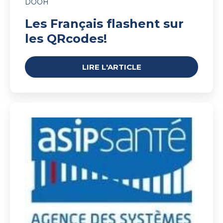
DOOH
Les Français flashent sur
les QRcodes!
LIRE L'ARTICLE
L’ASIP
choisit
IDS
Santé
pour
s’adresser
aux
patients
et
aux
professionnels