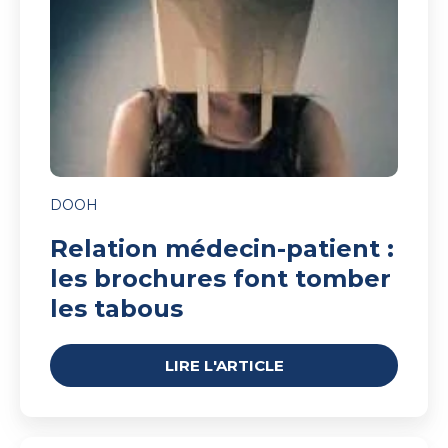
brochures
font
tomber
les
tabous
DOOH
Relation médecin-patient :
les brochures font tomber
les tabous
LIRE L'ARTICLE