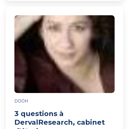
3
questions
à
DervalResearch,
cabinet
d'études
DOOH
3 questions à
DervalResearch, cabinet