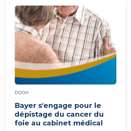
Bayer
s'engage
pour
le
dépistage
du
cancer
du
foie
au
cabinet
médical
DOOH
Bayer s'engage pour le
dépistage du cancer du
foie au cabinet médical