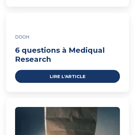
6
questions
à
Mediqual
DOOH
Research
6 questions à Mediqual
Research
LIRE L'ARTICLE
Relation
médecin-
patient
:
les