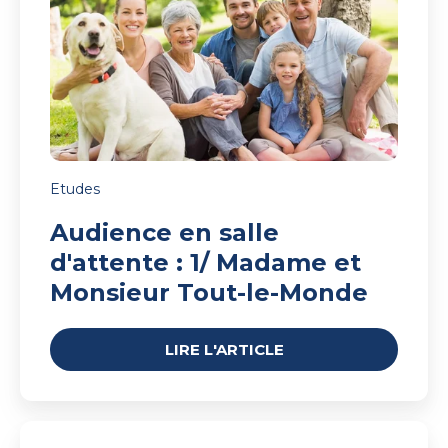
:
1/
Madame
et
Monsieur
Tout-
le-
Monde
Etudes
Audience en salle
d'attente : 1/ Madame et
Monsieur Tout-le-Monde
LIRE L'ARTICLE
Le