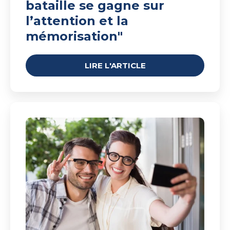
bataille se gagne sur
l’attention et la
mémorisation"
LIRE L'ARTICLE
Audience
en
salle
d'attente
:
3/
Les
Carpe
diem
urbains