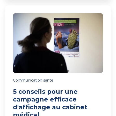
5
conseils
pour
une
campagne
efficace
d'affichage
au
cabinet
médical
Communication santé
5 conseils pour une
campagne efficace
d'affichage au cabinet
médical