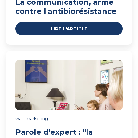
La communication, arme
contre l'antibiorésistance
LIRE L'ARTICLE
Parole
d'expert
:
"la
bataille
se
gagne
sur
l’attention
et
wait marketing
la
Parole d'expert : "la
mémorisation"