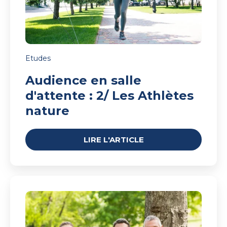
nature
Etudes
Audience en salle
d'attente : 2/ Les Athlètes
nature
LIRE L'ARTICLE
Audience
en
salle
d'attente