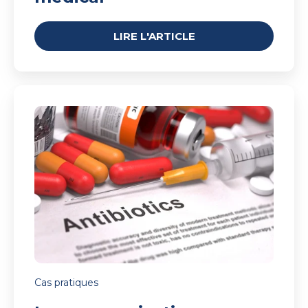
LIRE L'ARTICLE
La
communication,
arme
contre
l'antibiorésistance
Cas pratiques