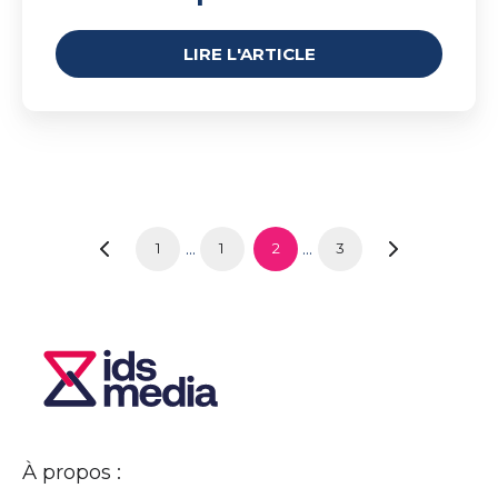
LIRE L'ARTICLE
...
...
1
1
2
3
À propos :