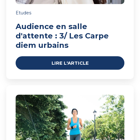
Etudes
Audience en salle
d'attente : 3/ Les Carpe
diem urbains
LIRE L'ARTICLE
Audience
en
salle
d'attente
:
2/
Les
Athlètes