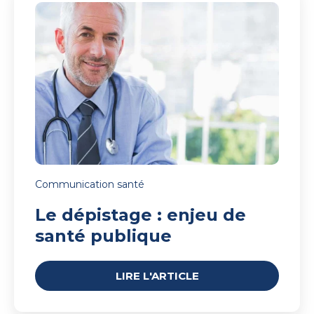
dépistage
:
enjeu
de
santé
publique
Communication santé
Le dépistage : enjeu de
santé publique
LIRE L'ARTICLE