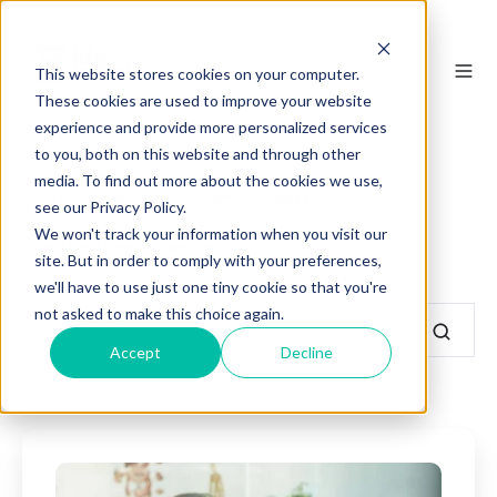
This website stores cookies on your computer.
These cookies are used to improve your website
experience and provide more personalized services
to you, both on this website and through other
media. To find out more about the cookies we use,
Tous les articles
annonceurs
see our Privacy Policy.
We won't track your information when you visit our
professionnels de santé
site. But in order to comply with your preferences,
we'll have to use just one tiny cookie so that you're
not asked to make this choice again.
Accept
Decline
Les
nouveaux
leviers